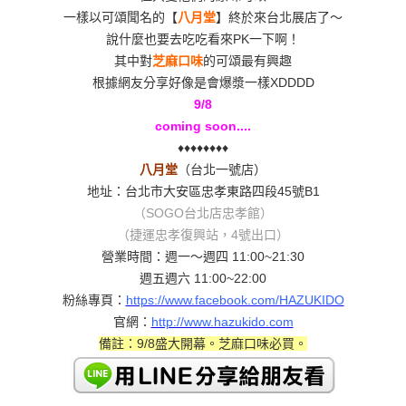
一樣以可頌聞名的【
八月堂
】終於來台北展店了～
說什麼也要去吃吃看來PK一下啊！
其中對
芝麻口味
的可頌最有興趣
根據網友分享好像是會爆漿一樣XDDDD
9/8
coming soon....
♦
♦
♦
♦
♦
♦
♦
♦
八月堂
（台北一號店）
地址：台北市大安區
忠孝東路四段45號B1
（SOGO台北店忠孝館）
（捷運忠孝復興站，4號出口）
營業時間：週一～週四 11:00~21:30
週五週六 11:00~22:00
粉絲專頁：
https://www.facebook.com/HAZUKIDO
官網：
http://www.hazukido.com
備註：9/8盛大開幕。芝麻口味必買。