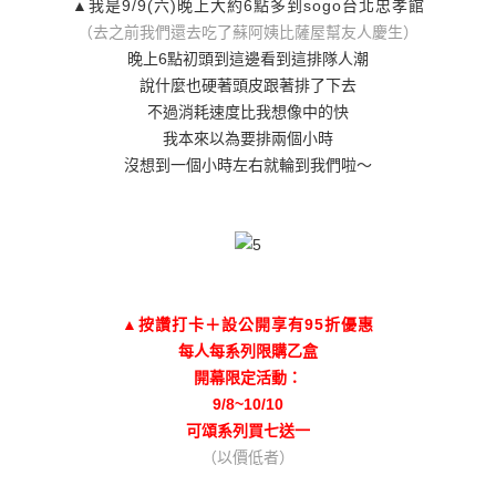
▲我是9/9(六)晚上大約6點多到sogo台北忠孝館
（去之前我們還去吃了蘇阿姨比薩屋幫友人慶生）
晚上6點初頭到這邊看到這排隊人潮
說什麼也硬著頭皮跟著排了下去
不過消耗速度比我想像中的快
我本來以為要排兩個小時
沒想到一個小時左右就輪到我們啦～
▲按讚打卡＋設公開享有95折優惠
每人每系列限購乙盒
開幕限定活動：
9/8~10/10
可頌系列買七送一
（以價低者）