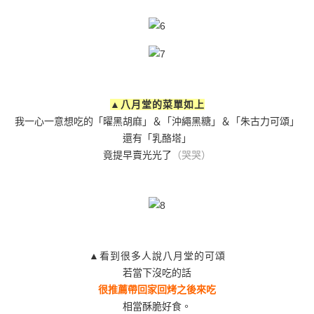
▲八月堂的菜單如上
我一心一意想吃的「曜黑胡麻」＆「沖繩黑糖」＆「朱古力可頌」
還有「乳酪塔」
竟提早賣光光了
（哭哭）
▲看到很多人說八月堂的可頌
若當下沒吃的話
很推薦帶回家回烤之後來吃
相當酥脆好食。