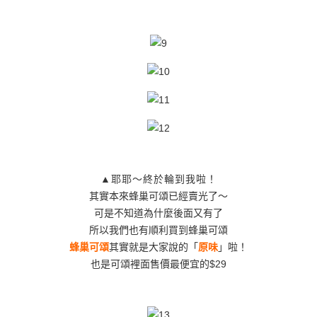
▲耶耶～終於輪到我啦！
其實本來蜂巢可頌已經賣光了～
可是不知道為什麼後面又有了
所以我們也有順利買到蜂巢可頌
蜂巢可頌
其實就是大家說的「
原味
」啦！
也是可頌裡面售價最便宜的$29