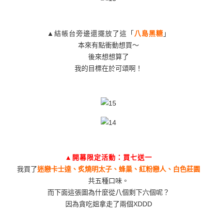
▲結帳台旁邊還擺放了這「
八島黑糖
」
本來有點衝動想買～
後來想想算了
我的目標在於可頌啊！
▲開幕限定活動：買七送一
我買了
迷戀卡士達、炙燒明太子、蜂巢、紅粉戀人、白色莊園
共五種口味。
而下面這張圖為什麼從八個剩下六個呢？
因為貪吃姐拿走了兩個XDDD