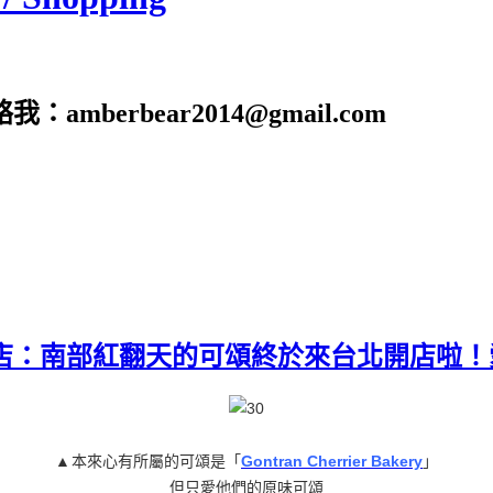
erbear2014@gmail.com
O店：南部紅翻天的可頌終於來台北開店啦！愛
▲
本來心有所屬的可頌是「
Gontran Cherrier Bakery
」
但只愛他們的原味可頌