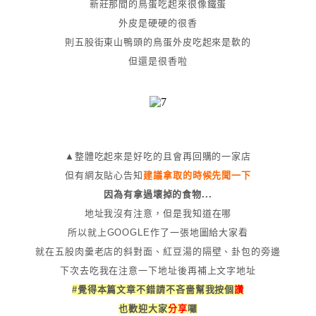
新莊那間的鳥蛋吃起來很像鐵蛋
外皮是硬硬的很香
則五股街東山鴨頭的鳥蛋外皮吃起來是軟的
但還是很香啦
▲整體吃起來是好吃的且會再回購的一家店
但有網友貼心告知
建議拿取的時候先聞一下
因為有拿過壞掉的食物...
地址我沒有注意，但是我知道在哪
所以就上GOOGLE作了一張地圖給大家看
就在五股肉羹老店的斜對面、紅豆湯的隔壁、卦包的旁邊
下次去吃我在注意一下地址後再補上文字地址
#覺得本篇文章不錯請不吝嗇幫我按個
讚
也歡迎大家
分享
囉