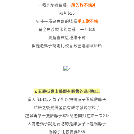
一種是左邊這種
一般的甜不辣片
兩片$15
另外一種是右邊的這種
手工甜不辣
是全魚漿製作的這種，一片$10
我超喜歡這種甜不辣
但是老媽子說她比較喜歡左邊那款哈哈
▲五股街東山鴨頭有販售的品項如上
當天我因為太急了所以把鴨脖子看成雞脖子
結帳之後覺得金額有誤才發現拿錯了
趕緊再拿一隻雞脖子$25請老闆娘在炸一次XD
因為老媽子說她要吃的是雞脖子不是鴨脖子
鴨脖子比較貴要$35