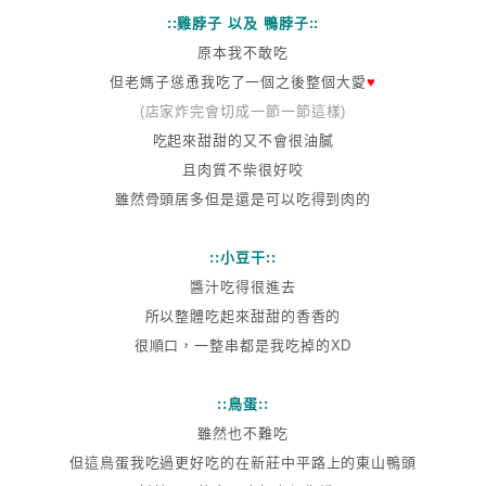
::雞脖子 以及 鴨脖子::
原本我不敢吃
但老媽子慫恿我吃了一個之後整個大愛
♥
(店家炸完會切成一節一節這樣)
吃起來甜甜的又不會很油膩
且肉質不柴很好咬
雖然骨頭居多但是還是可以吃得到肉的
::小豆干::
醬汁吃得很進去
所以整體吃起來甜甜的香香的
很順口，一整串都是我吃掉的XD
::鳥蛋::
雖然也不難吃
但這鳥蛋我吃過更好吃的在新莊中平路上的東山鴨頭