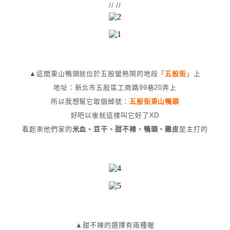
// //
▲這間東山鴨頭就位於五股蠻熱鬧的地段「
五股街
」上
地址：
新北市五股區工商路99巷20弄上
所以我想幫它取個綽號：
五股街東山鴨頭
好吧以後就這樣叫它好了XD
看起來他們家的
米血、豆干、甜不辣、鴨頭、雞皮
是主打的
▲甜不辣的選擇有兩種喔