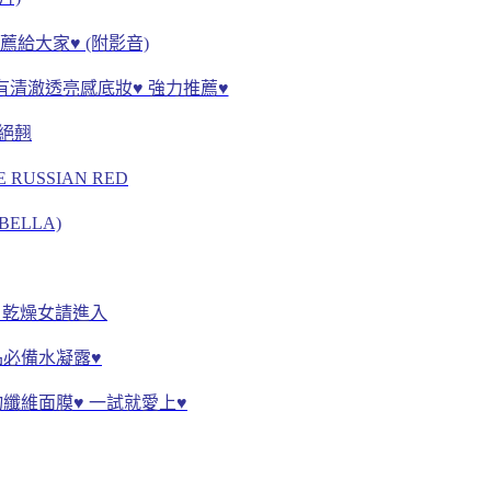
薦給大家♥ (附影音)
妳擁有清澈透亮感底妝♥ 強力推薦♥
p絕翹
USSIAN RED
BELLA)
♥ 乾燥女請進入
養品必備水凝露♥
纖維面膜♥ 一試就愛上♥