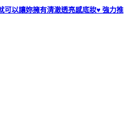
粒大小就可以讓妳擁有清澈透亮感底妝♥ 強力推