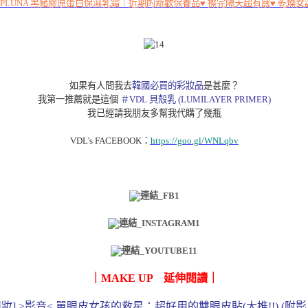
] PLUNA 黑豬膠原蛋白保濕乳霜｜近期的新歡保養品♥ 擦完隔天超有感♥ 乾燥
如果有人問我去
韓國必買的彩妝品
是甚麼？
我第一推薦就是這個
＃VDL 貝殼乳 (LUMILAYER PRIMER)
我已經請我朋友多幫我代購了幾瓶
VDL's FACEBOOK：
https://goo.gl/WNLqbv
｜MAKE UP 延伸閱讀｜
眼妝] >影音< 單眼皮女孩的救星：超好用的雙眼皮貼(大推!!) (附影