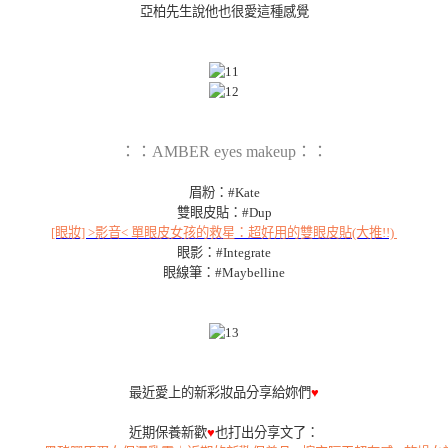
亞柏先生說他也很愛這種感覺
：：AMBER eyes makeup：：
眉粉：#Kate
雙眼皮貼：#Dup
[眼妝] >影音< 單眼皮女孩的救星：超好用的雙眼皮貼(大推!!)
眼影：#Integrate
眼線筆：#Maybelline
最近愛上的新彩妝品分享給妳們
♥
近期保養新歡
♥
也打出分享文了：