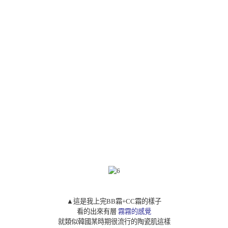
▲
這是我上完BB霜+CC霜的樣子
看的出來有層
霧霧的感覺
就類似韓國某時期很流行的陶瓷肌這樣