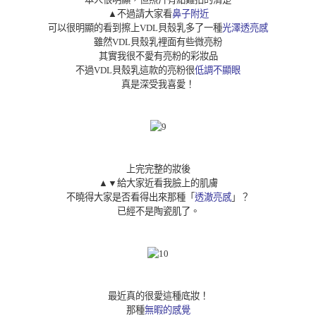
▲
不過請大家看
鼻子附近
可以很明顯的看到擦上VDL貝殼乳多了一種
光澤透亮感
雖然VDL貝殼乳裡面有些微亮粉
其實我很不愛有亮粉的彩妝品
不過VDL貝殼乳這款的亮粉很
低調不顯眼
真是深受我喜愛！
上完完整的妝後
▲
▼
給大家近看我臉上的肌膚
不曉得大家是否看得出來那種「
透澈亮感
」？
已經不是陶瓷肌了。
最近真的很愛這種底妝！
那種
無暇的感覺