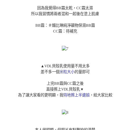
因為我覺得BB霜太乾，CC霜太濕
所以我習慣將兩者混和一起後在塗上肌膚
BB霜：＃媚比琳純淨礦物保濕BB霜
CC霜：待補充
▲
VDL貝殼乳使用量不用太多
差不多一個
米粒大小
的量即可
上完BB霜與CC霜之後
直接擦上VDL貝殼乳
▼
為了讓大家看的更明顯，我
特地擦上半邊臉
，給大家比較
本人很明顯，但照片有點難拍的清楚