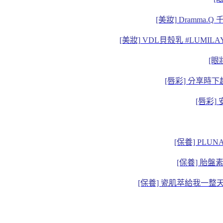
[美妝] Dramm
[美妝] VDL貝殼乳 #LUM
[眼
[唇彩] 分享時下
[唇彩] 
[保養] PL
[保養] 胎盤
[保養] 瓷肌萃給我一