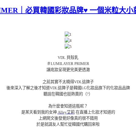
ER PRIMER｜必買韓國彩妝品牌♥ 一個米
VDL 貝殼乳
＃LUMILAYER PRIMER
讓底妝呈現更完美更透澈
之前其實不太曉得VDL這牌子
後來深入了解之後才知道VDL這牌子是韓國LG化妝品旗下的化妝品品牌
聽說在韓國也挺熱賣的（?）
為什麼會知道這瓶呢？
是某天看到我的女神
Alley艾莉
在直播上化妝才知道的
上網爬文後發覺好像真的很不錯用
於是就請友人幫忙從韓國代購回來啦