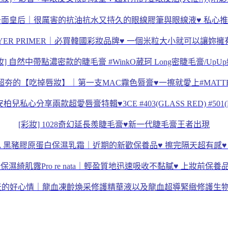
a.Q 千面皇后｜很厲害的抗油抗水又持久的眼線膠筆與眼線液♥ 私心推
ILAYER PRIMER｜必買韓國彩妝品牌♥ 一個米粒大小就可以讓
妝] 自然中帶點濃密款的睫毛膏 #WinkO葳珂 Long密睫毛膏/UpU
超夯的【吃掉唇妝】｜第一支MAC霧色脣膏♥一擦就愛上#MATTE R
安柏兒私心分享兩款超愛唇膏特輯♥3CE #403(GLASS RED) #501(
[彩妝] 1028奇幻延長羨睫毛膏♥新一代睫毛膏王者出現
UNA 黑豬膠原蛋白保濕乳霜｜近期的新歡保養品♥ 擦完隔天超有感
素保濕綺肌露Pro re nata｜輕盈質地迅速吸收不黏膩♥ 上妝前保
整天的好心情｜龍血凍齡煥采修護精華液以及龍血超導緊緻修護生物